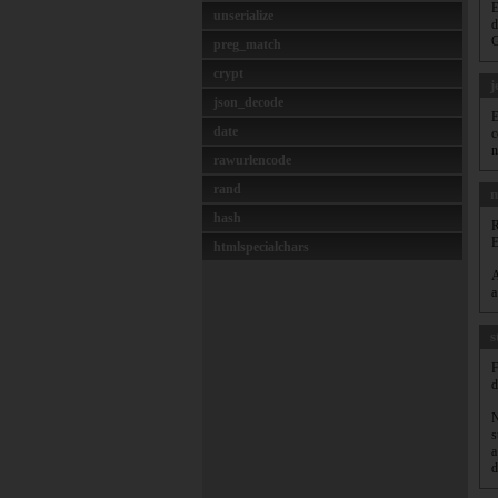
E
unserialize
d
preg_match
crypt
j
json_decode
E
date
c
n
rawurlencode
rand
hash
R
E
htmlspecialchars
A
a
s
F
d
N
s
a
d