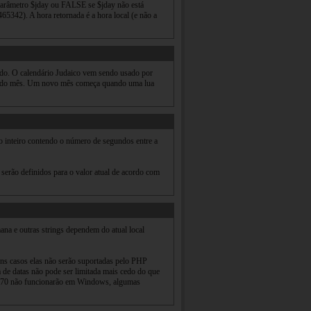
 parâmetro $jday ou FALSE se $jday não está
5342). A hora retornada é a hora local (e não a
ntido. O calendário Judaico vem sendo usado por
ço do mês. Um novo mês começa quando uma lua
 inteiro contendo o número de segundos entre a
serão definidos para o valor atual de acordo com
na e outras strings dependem do atual local
uns casos elas não serão suportadas pelo PHP
a de datas não pode ser limitada mais cedo do que
, 1970 não funcionarão em Windows, algumas