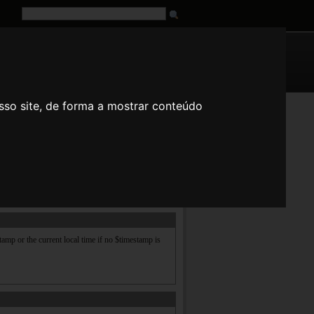
G
URL
sso site, de forma a mostrar conteúdo
n
es
fr
it
ja
pt
ru
tr
zh
hora atual local se nenhum timestamp é dado. Em
amp or the current local time if no $timestamp is