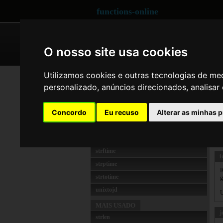
functions-online
ARRAY
CRYPTOGRAPHY
O nosso site usa cookies
Utilizamos cookies e outras tecnologias de me
DATE AND TIME
Da
personalizado, anúncios direcionados, analisar 
date
idate
Exe
Concordo
Eu recuso
Alterar as minhas 
jdtounix
d
jewishtojd
R
o
mktime
strftime
i
strptime
R
strtotime
g
unixtojd
U
MAIS USADO
j
strlen