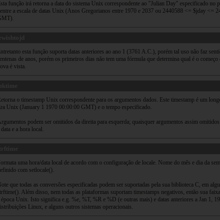
sta função irá retorna a data do sistema Unix correspondente ao "Julian Day" especificado no
entre a escala de datas Unix (Anos Gregorianos entre 1970 e 2037 ou 2440588 <= $jday <= 246
GMT).
ewishtojd
ntretanto esta função suporta datas anteriores ao ano 1 (3761 A.C.), porém tal uso não faz se
entenas de anos, porém os primeiros dias não tem uma fórmula que determina qual é o come
ova é vista.
mktime
etorna o timestamp Unix correspondente para os argumentos dados. Este timestamp é um longo
ra Unix (January 1 1970 00:00:00 GMT) e o tempo especificado.
rgumentos podem ser omitidos da direita para esquerda; quaisquer argumentos assim omitidos 
 data e a hora local.
trftime
ormata uma hora/data local de acordo com o configuração de locale. Nome do mês e dia da sema
efinido com setlocale().
ote que todas as conversões especificadas podem ser suportadas pela sua biblioteca C, em alg
trftime(). Além disso, nem todas as plataformas suportam timestamps negativos, então sua faix
 época Unix. Isto significa e.g. %e, %T, %R e %D (e outras mais) e datas anteriores a Jan 1
istribuições Linux, e alguns outros sistemas operacionais.