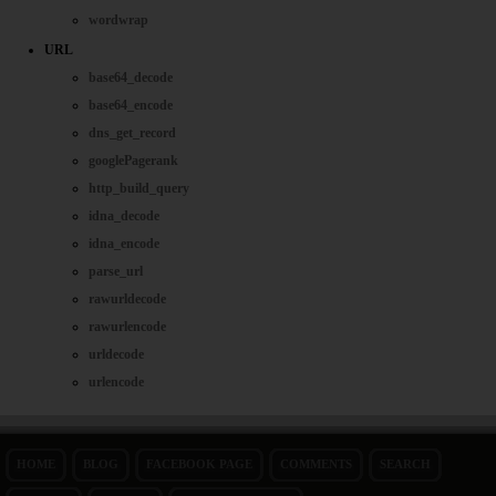
wordwrap
URL
base64_decode
base64_encode
dns_get_record
googlePagerank
http_build_query
idna_decode
idna_encode
parse_url
rawurldecode
rawurlencode
urldecode
urlencode
HOME
BLOG
FACEBOOK PAGE
COMMENTS
SEARCH