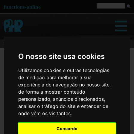
functions-online
Sitemap
O nosso site usa cookies
Array
array_search
Utilizamos cookies e outras tecnologias
array_splice
de medição para melhorar a sua
array_values
experiência de navegação no nosso site,
count
de forma a mostrar conteúdo
in_array
personalizado, anúncios direcionados,
krsort
analisar o tráfego do site e entender de
ksort
onde vêm os visitantes.
natcasesort
natsort
Concordo
range