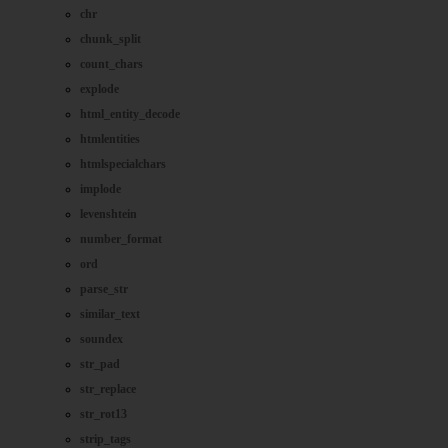
chr
chunk_split
count_chars
explode
html_entity_decode
htmlentities
htmlspecialchars
implode
levenshtein
number_format
ord
parse_str
similar_text
soundex
str_pad
str_replace
str_rot13
strip_tags