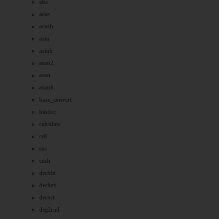
abs
acos
acosh
asin
asinh
atan2
atan
atanh
base_convert
bindec
calculate
ceil
cos
cosh
decbin
dechex
decoct
deg2rad