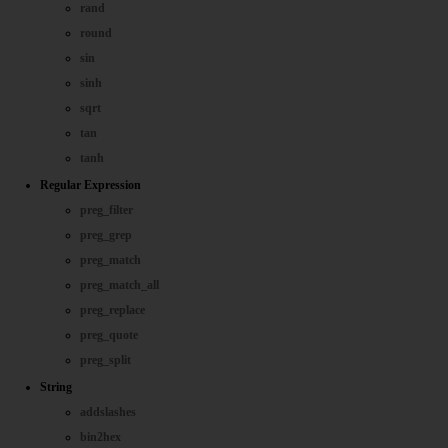
rand
round
sin
sinh
sqrt
tan
tanh
Regular Expression
preg_filter
preg_grep
preg_match
preg_match_all
preg_replace
preg_quote
preg_split
String
addslashes
bin2hex