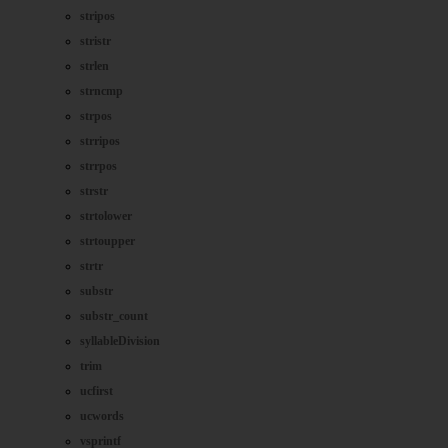
stripos
stristr
strlen
strncmp
strpos
strripos
strrpos
strstr
strtolower
strtoupper
strtr
substr
substr_count
syllableDivision
trim
ucfirst
ucwords
vsprintf