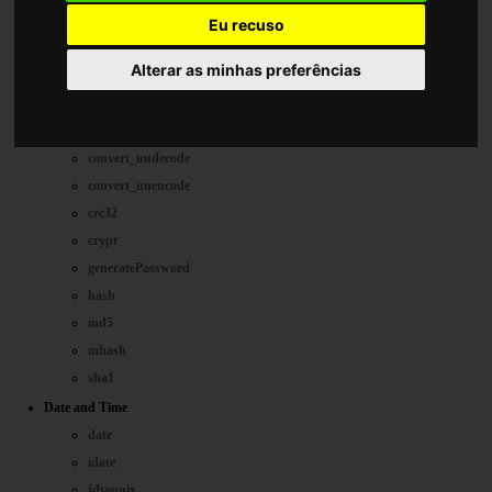
shuffle
Eu recuso
rsort
Alterar as minhas preferências
sort
xml2Array
Cryptography
convert_uudecode
convert_uuencode
crc32
crypt
generatePassword
hash
md5
mhash
sha1
Date and Time
date
idate
jdtounix