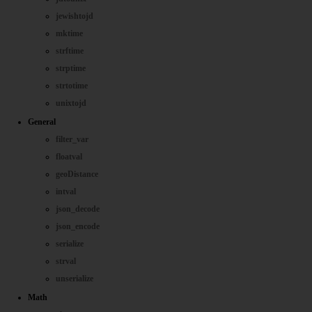
jewishtojd
mktime
strftime
strptime
strtotime
unixtojd
General
filter_var
floatval
geoDistance
intval
json_decode
json_encode
serialize
strval
unserialize
Math