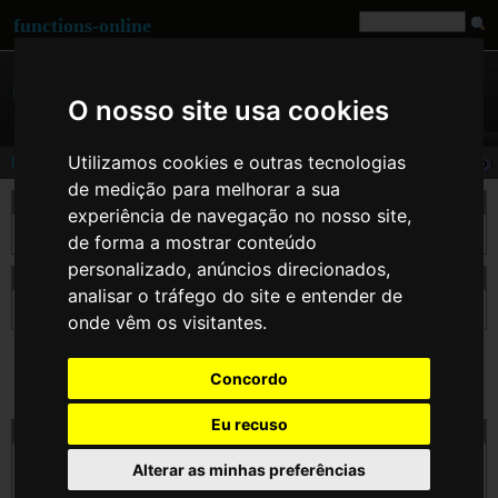
functions-online
O nosso site usa cookies
Utilizamos cookies e outras tecnologias
hash
de medição para melhorar a sua
descrição
experiência de navegação no nosso site,
Gerar um valor hash (message digest)
de forma a mostrar conteúdo
personalizado, anúncios direcionados,
declaração de hash
analisar o tráfego do site e entender de
string
hash
( string $algo , string $data [, bool $raw_output ] )
onde vêm os visitantes.
Concordo
Eu recuso
teste hash on-line
$algo
Alterar as minhas preferências