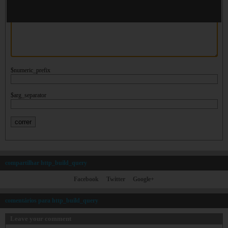
$numeric_prefix
$arg_separator
compartilhar http_build_query
Facebook
Twitter
Google+
comentários para http_build_query
Leave your comment