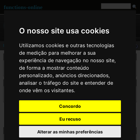
functions-online
O nosso site usa cookies
Utilizamos cookies e outras tecnologias
http_build_query
de medição para melhorar a sua
descrição
experiência de navegação no nosso site,
Gera a string de consulta (query) em formato URL a partir de um array associativo
de forma a mostrar conteúdo
(ou indexado).
personalizado, anúncios direcionados,
analisar o tráfego do site e entender de
declaração de http_build_query
onde vêm os visitantes.
string
http_build_query
( array $formdata [, string $numeric_prefix ] [, string
$arg_separator ] )
Concordo
Eu recuso
teste http_build_query on-line
Alterar as minhas preferências
$formdata