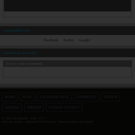
compartilhar sqrt
Facebook
Twitter
Google+
comentários para sqrt
Leave your comment
HOME
BLOG
FACEBOOK PAGE
COMMENTS
SEARCH
SITEMAP
IMPRINT
COOKIE CONSENT
© 2026 Jan Bogutzki | PHP 7.3.27
teste sqrt on-line - mathmatic PHP functions - functions-online (português)