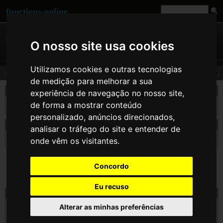
functions-online
O nosso site usa cookies
Utilizamos cookies e outras tecnologias
sqrt
de medição para melhorar a sua
descrição
experiência de navegação no nosso site,
de forma a mostrar conteúdo
Retorna a raiz quadrada de $arg.
personalizado, anúncios direcionados,
declaração de sqrt
analisar o tráfego do site e entender de
float
sqrt
( float $arg )
onde vêm os visitantes.
Concordo
Eu recuso
teste sqrt on-line
Alterar as minhas preferências
$arg