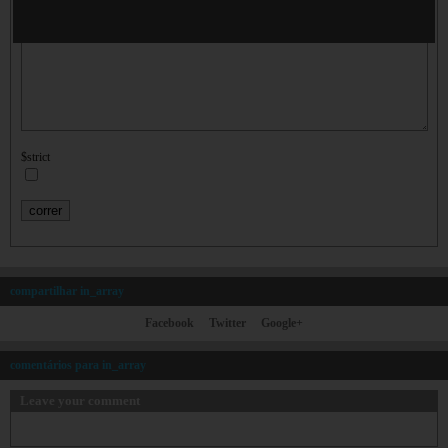
$haystack
$strict
compartilhar in_array
Facebook
Twitter
Google+
comentários para in_array
Leave your comment