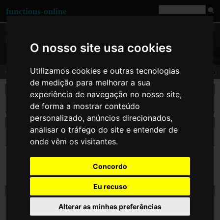
functions-online
O nosso site usa cookies
Utilizamos cookies e outras tecnologias
in_array
de medição para melhorar a sua
descrição
experiência de navegação no nosso site,
Procura em $haystack pelo valor $needle.
de forma a mostrar conteúdo
personalizado, anúncios direcionados,
declaração de in_array
analisar o tráfego do site e entender de
bool
in_array
( mixed $needle , array $haystack [, bool $strict ] )
onde vêm os visitantes.
Concordo
Eu recuso
teste in_array on-line
$needle
Alterar as minhas preferências