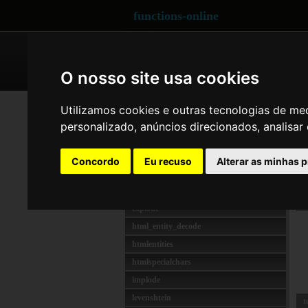
functions-online
ARRAY
CRYPTOGRAPHY
O nosso site usa cookies
STRING
vsp
Utilizamos cookies e outras tecnologias de me
addslashes
personalizado, anúncios direcionados, analisar 
d
bin2hex
F
chr
Concordo
Eu recuso
Alterar as minhas 
chunk_split
d
count_chars
s
explode
html_entity_decode
htmlentities
htmlspecialchars
implode
levenshtein
t