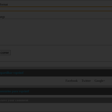
format
args
partilhar vsprintf
Facebook
Twitter
Google+
entários para vsprintf
eave your comment