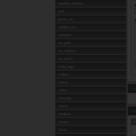
number_format
$
ord
parse_str
$
similar_text
soundex
str_pad
str_replace
str_rot13
strip_tags
stripos
stristr
com
strlen
strncmp
strpos
com
strripos
L
strrpos
strstr