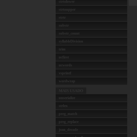
strtolower
strtoupper
strtr
substr
substr_count
syllableDivision
trim
ucfirst
ucwords
vsprintf
wordwrap
MAIS USADO
unserialize
strlen
preg_match
preg_replace
json_decode