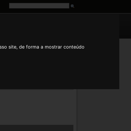
G
URL
sso site, de forma a mostrar conteúdo
fr
it
ja
pt
ru
tr
zh
e argumentos.