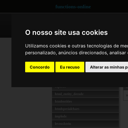
functions-online
ARRAY
CRYPTOGRAPHY
O nosso site usa cookies
STRING
str
Utilizamos cookies e outras tecnologias de me
addslashes
personalizado, anúncios direcionados, analisar 
d
bin2hex
E
chr
Concordo
Eu recuso
Alterar as minhas 
A
chunk_split
d
count_chars
explode
d
html_entity_decode
s
htmlentities
htmlspecialchars
implode
levenshtein