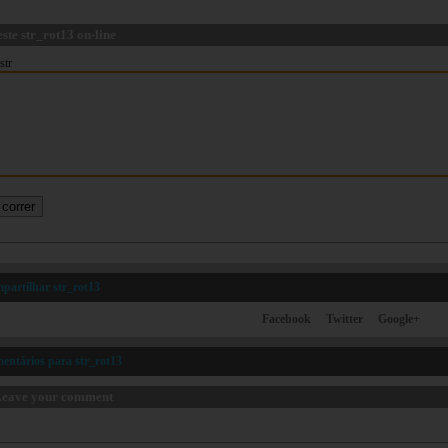
este str_rot13 on-line
str
partilhar str_rot13
Facebook
Twitter
Google+
entários para str_rot13
eave your comment