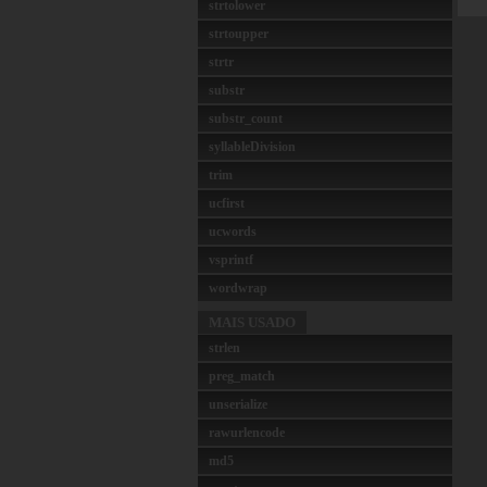
strtolower
strtoupper
strtr
substr
substr_count
syllableDivision
trim
ucfirst
ucwords
vsprintf
wordwrap
MAIS USADO
strlen
preg_match
unserialize
rawurlencode
md5