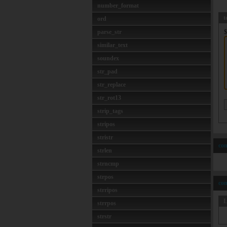
number_format
t
ord
parse_str
$
similar_text
soundex
str_pad
str_replace
str_rot13
strip_tags
stripos
stristr
com
strlen
strncmp
strpos
com
strripos
L
strrpos
strstr